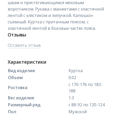
швам и пристёгивающимся меховым
воротником. Рукава с манжетами с эластичной
лентой с хлястиком и липучкой. Капюшон
съёмный. Куртка с притачным поясом, с
эластичной лентой в боковых частях пояса.
Отзывы
Оставить отзыв
Характеристики
Вид изделия
:
Куртка
Объем
:
0.02
с 170-176 по 182-
Ростовка
:
188
Вес изделия
:
1.3
Размерный ряд
:
с 88-92 по 120-124
Пол
:
Мужской