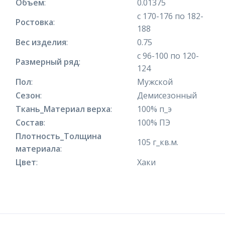
Объем
:
0.01375
с 170-176 по 182-
Ростовка
:
188
Вес изделия
:
0.75
с 96-100 по 120-
Размерный ряд
:
124
Пол
:
Мужской
Сезон
:
Демисезонный
Ткань_Материал верха
:
100% п_э
Состав
:
100% ПЭ
Плотность_Толщина
105 г_кв.м.
материала
:
Цвет
:
Хаки