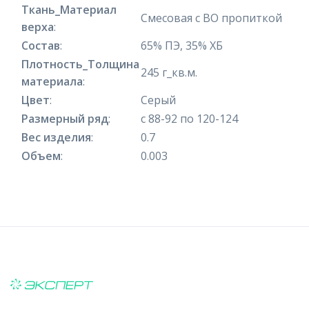
Ткань_Материал
Смесовая с ВО пропиткой
верха
:
Состав
:
65% ПЭ, 35% ХБ
Плотность_Толщина
245 г_кв.м.
материала
:
Цвет
:
Серый
Размерный ряд
:
с 88-92 по 120-124
Вес изделия
:
0.7
Объем
:
0.003