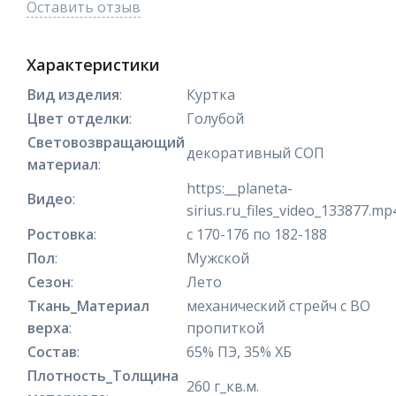
Оставить отзыв
Характеристики
Вид изделия
:
Куртка
Цвет отделки
:
Голубой
Световозвращающий
декоративный СОП
материал
:
https:__planeta-
Видео
:
sirius.ru_files_video_133877.mp
Ростовка
:
с 170-176 по 182-188
Пол
:
Мужской
Сезон
:
Лето
Ткань_Материал
механический стрейч с ВО
верха
:
пропиткой
Состав
:
65% ПЭ, 35% ХБ
Плотность_Толщина
260 г_кв.м.