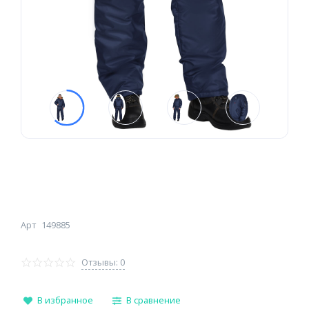
Арт
149885
Отзывы: 0
В избранное
В сравнение