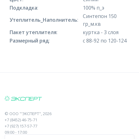
Подкладка
:
100% п_э
Синтепон 150
Утеплитель_Наполнитель
:
гр_м.кв
Пакет утеплителя
:
куртка - 3 слоя
Размерный ряд
:
с 88-92 по 120-124
©
ООО "'ЭКСПЕРТ"
, 2026
+7 (8452) 46-75-71
+7 (927) 157-57-77
09:00 - 17:00
410017, Саратов, Пугачева, 10 к1, оф.23