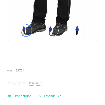
Арт
125751
Отзывы: 0
В избранное
В сравнение