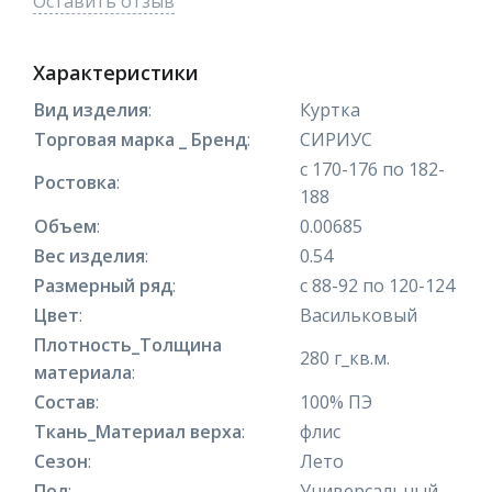
Оставить отзыв
Характеристики
Вид изделия
:
Куртка
Торговая марка _ Бренд
:
СИРИУС
с 170-176 по 182-
Ростовка
:
188
Объем
:
0.00685
Вес изделия
:
0.54
Размерный ряд
:
с 88-92 по 120-124
Цвет
:
Васильковый
Плотность_Толщина
280 г_кв.м.
материала
:
Состав
:
100% ПЭ
Ткань_Материал верха
:
флис
Сезон
:
Лето
Пол
:
Универсальный