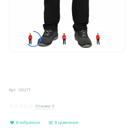
Арт
125277
Отзывы: 0
В избранное
В сравнение