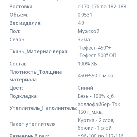
Ростовка
:
с 170-176 по 182-188
Объем
:
0.0531
Вес изделия
:
4.9
Пол
:
Мужской
Сезон
:
Зима
"Гефест-450"+
Ткань_Материал верха
:
"Гефест-500" ОП
Состав
:
100% ХБ
Плотность_Толщина
450+550 г_м.кв.
материала
:
Цвет
:
Синий
Подкладка
:
Бязь - 100% х_б
Холлофайбер-Тэк
Утеплитель_Наполнитель
:
150 г_м.кв.
Куртка - 2 слоя,
Пакет утеплителя
:
брюки -1 слой
Размерный ряд
:
с 96-100 по 112-116