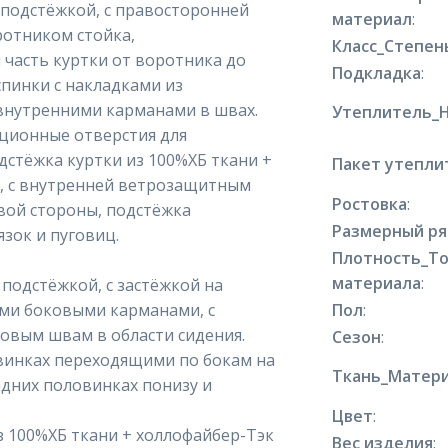
 подстёжкой, с правосторонней
материал
:
ротником стойка,
Класс_Степен
 часть куртки от воротника до
Подкладка
:
 спинки с накладками из
 внутренними карманами в швах.
Утеплитель_
ционные отверстия для
стёжка куртки из 100%ХБ ткани +
Пакет утепли
ми, с внутренней ветрозащитным
Ростовка
:
вой стороны, подстёжка
Размерный р
зок и пуговиц.
Плотность_Т
материала
:
подстёжкой, с застёжкой на
ими боковыми карманами, с
Пол
:
овым швам в области сидения.
Сезон
:
винках переходящими по бокам на
Ткань_Матери
адних половинках понизу и
Цвет
:
з 100%ХБ ткани + холлофайбер-Тэк
Вес изделия
: