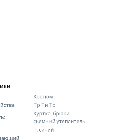
тики
Костюм
йства
:
Тр Ти То
Куртка, брюки,
ть
:
сьемный утеплитель
:
Т. синий
щающий