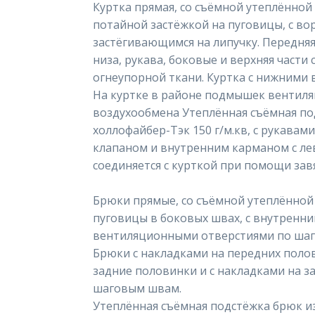
Куртка прямая, со съёмной утеплённой
потайной застёжкой на пуговицы, с во
застёгивающимся на липучку. Передняя
низа, рукава, боковые и верхняя части
огнеупорной ткани. Куртка с нижними
На куртке в районе подмышек вентиля
воздухообмена Утеплённая съёмная под
холлофайбер-Тэк 150 г/м.кв, с рукава
клапаном и внутренним карманом с ле
соединяется с курткой при помощи завя
Брюки прямые, со съёмной утеплённой 
пуговицы в боковых швах, с внутренн
вентиляционными отверстиями по шаг
Брюки с накладками на передних поло
задние половинки и с накладками на з
шаговым швам.
Утеплённая съёмная подстёжка брюк и