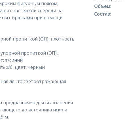
 широким фигурным поясом,
Объем
:
ицы с застёжкой спереди на
Состав
:
ется с брюками при помощи
орной пропиткой (ОП), плотность
еупорной пропиткой (ОП),
т: т/синий
% х/б, цвет: чёрный
рная лента светоотражающая
ы предназначен для выполнения
отающего до источника искр и
5 м.