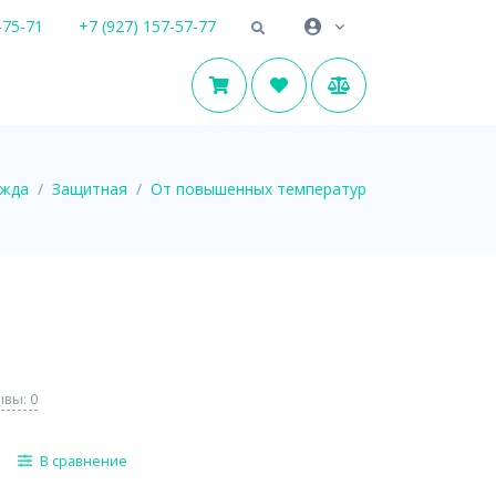
-75-71
+7 (927) 157-57-77
ежда
Защитная
От повышенных температур
вы: 0
В сравнение