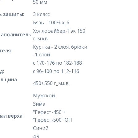
50 мм
ь защиты
:
3 класс
Бязь - 100% х_б
Холлофайбер-Тэк 150
Наполнитель
:
г_м.кв.
Куртка - 2 слоя, брюки
теля
:
-1 слой
с 170-176 по 182-188
яд
:
с 96-100 по 112-116
олщина
450+550 г_м.кв.
Мужской
Зима
"Гефест-450"+
ал верха
:
"Гефест-500" ОП
Синий
4.9