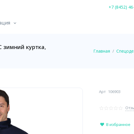
+7 (8452) 46
ация
зимний куртка,
Главная
Спецод
Арт
106903
Отзы
В избранное