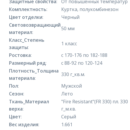
Защитные свойства
:
От повышенных температур
Комплектность
:
Куртка, полукомбинезон
Цвет отделки
:
Черный
Световозвращающий
50 мм
материал
:
Класс_Степень
1 класс
защиты
:
Ростовка
:
с 170-176 по 182-188
Размерный ряд
:
с 88-92 по 120-124
Плотность_Толщина
330 г_кв.м.
материала
:
Пол
:
Мужской
Сезон
:
Лето
Ткань_Материал
"Fire Resistant"(FR 330) пл. 330
верха
:
г_м.кв.
Цвет
:
Серый
Вес изделия
:
1.661