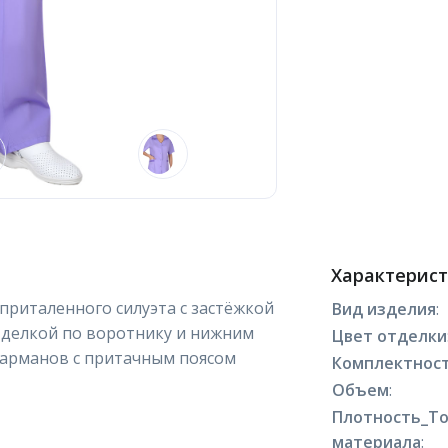
Характерис
 приталенного силуэта с застёжкой
Вид изделия
:
тделкой по воротнику и нижним
Цвет отделки
карманов с притачным поясом
Комплектнос
Объем
:
Плотность_Т
материала
: