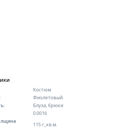
тики
Костюм
:
Фиолетовый.
ть
:
Блуза, брюки
0.0016
олщина
115 г_кв.м.