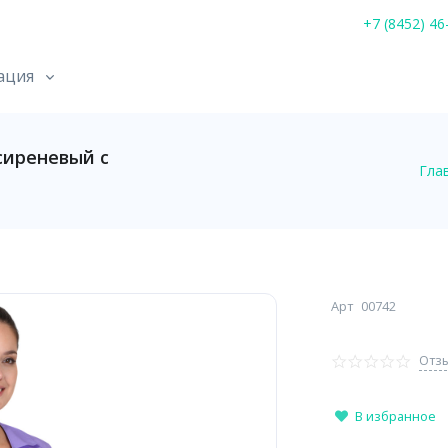
+7 (8452) 46
ация
иреневый с
Гла
Арт
00742
Отзы
В избранное