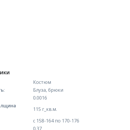
тики
Костюм
ть
:
Блуза, брюки
0.0016
олщина
115 г_кв.м.
с 158-164 по 170-176
0.37