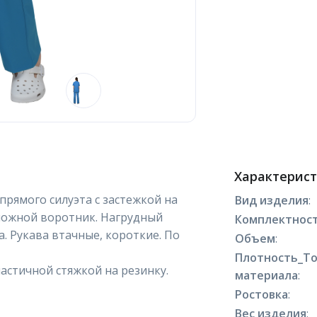
Характерис
 прямого силуэта с застежкой на
Вид изделия
:
тложной воротник. Нагрудный
Комплектнос
. Рукава втачные, короткие. По
Объем
:
Плотность_Т
астичной стяжкой на резинку.
материала
:
Ростовка
:
Вес изделия
: