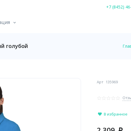
+7 (8452) 46
ация
й голубой
Гла
Арт
135969
Отзы
В избранное
2 309