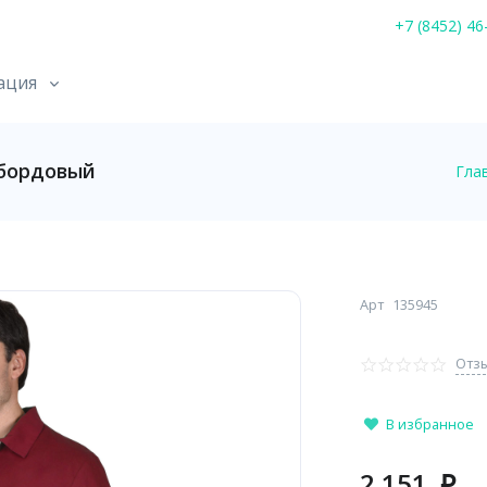
+7 (8452) 46
ация
бордовый
Гла
Арт
135945
Отзы
В избранное
2 151