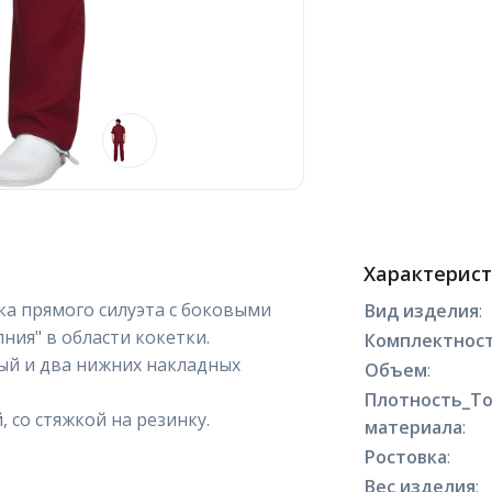
Характерис
ка прямого силуэта с боковыми
Вид изделия
:
лния" в области кокетки.
Комплектнос
ый и два нижних накладных
Объем
:
Плотность_Т
 со стяжкой на резинку.
материала
:
Ростовка
:
Вес изделия
: