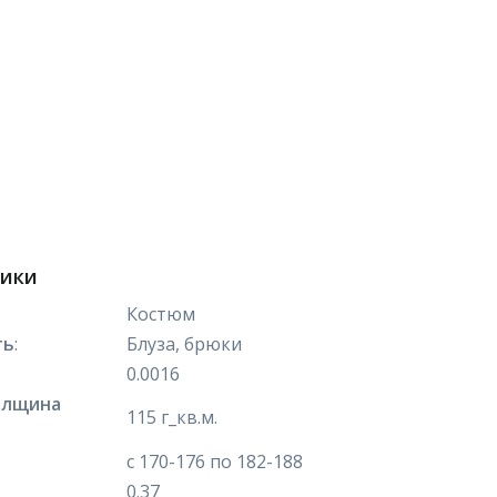
тики
Костюм
ть
:
Блуза, брюки
0.0016
олщина
115 г_кв.м.
с 170-176 по 182-188
0.37