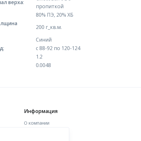
ал верха
:
пропиткой
80% ПЭ, 20% ХБ
олщина
200 г_кв.м.
Синий
яд
:
с 88-92 по 120-124
1.2
0.0048
Информация
О компании
Доставка