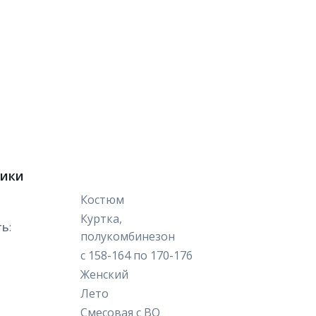
тики
Костюм
Куртка,
ть
:
полукомбинезон
с 158-164 по 170-176
Женский
Лето
Смесовая с ВО