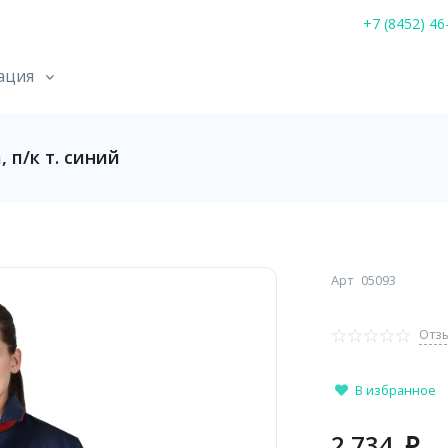
+7 (8452) 46
ация
п/к т. синий
Арт
05093
Отзы
В избранное
2 734