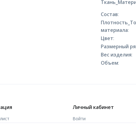
Ткань_Матери
Состав
:
Плотность_Т
материала
:
Цвет
:
Размерный р
Вес изделия
:
Объем
:
гация
Личный кабинет
-лист
Войти
ы
Зарегистрироваться