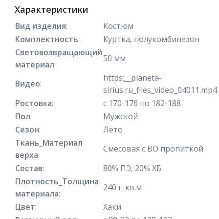
Характеристики
Вид изделия
:
Костюм
Комплектность
:
Куртка, полукомбинезон
Световозвращающий
50 мм
материал
:
https:__planeta-
Видео
:
sirius.ru_files_video_04011.mp4
Ростовка
:
с 170-176 по 182-188
Пол
:
Мужской
Сезон
:
Лето
Ткань_Материал
Смесовая с ВО пропиткой
верха
:
Состав
:
80% ПЭ, 20% ХБ
Плотность_Толщина
240 г_кв.м
материала
:
Цвет
:
Хаки