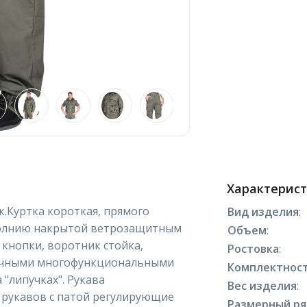
Характерис
к.Куртка короткая, прямого
Вид изделия
:
 молнию накрытой ветрозащитным
Объем
:
кнопки, воротник стойка,
Ростовка
:
ичными многофункциональными
Комплектнос
 "липучках". Рукава
Вес изделия
:
 рукавов с патой регулирующие
Размерный р