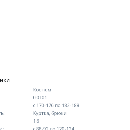
тики
Костюм
0.0101
с 170-176 по 182-188
ть
:
Куртка, брюки
1.6
яд
:
с 88-92 по 120-124