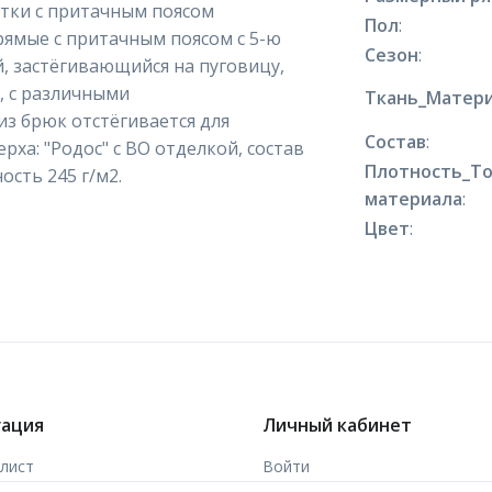
ртки с притачным поясом
Пол
:
рямые с притачным поясом с 5-ю
Сезон
:
, застёгивающийся на пуговицу,
", с различными
Ткань_Матери
з брюк отстёгивается для
Состав
:
ха: "Родос" с ВО отделкой, состав
Плотность_Т
ность 245 г/м2.
материала
:
Цвет
:
гация
Личный кабинет
-лист
Войти