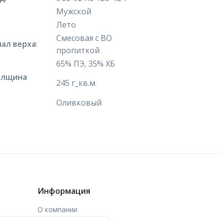
Мужской
Лето
Смесовая с ВО
ал верха
:
пропиткой
65% ПЭ, 35% ХБ
олщина
245 г_кв.м.
Оливковый
Информация
О компании