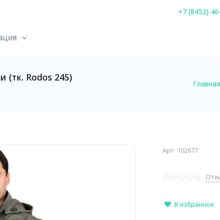
+7 (8452) 46
ация
(тк. Rodos 245)
Главна
Арт
102677
Отзы
В избранное