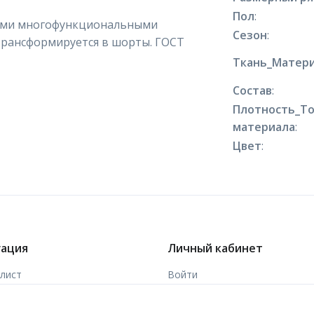
Пол
:
ными многофункциональными
Сезон
:
трансформируется в шорты. ГОСТ
Ткань_Матери
Состав
:
Плотность_Т
материала
:
Цвет
:
гация
Личный кабинет
-лист
Войти
ы
Зарегистрироваться