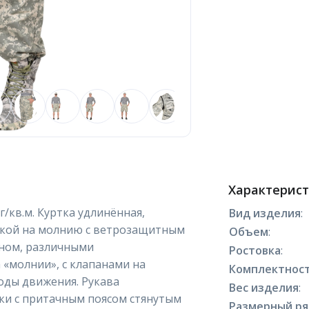
Характерис
0 г/кв.м. Куртка удлинённая,
Вид изделия
:
ёжкой на молнию с ветрозащитным
Объем
:
ном, различными
Ростовка
:
«молнии», с клапанами на
Комплектнос
боды движения. Рукава
Вес изделия
:
ки с притачным поясом стянутым
Размерный р