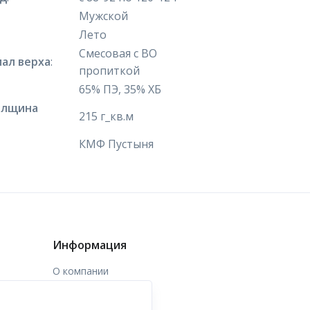
Мужской
Лето
Смесовая с ВО
ал верха
:
пропиткой
65% ПЭ, 35% ХБ
олщина
215 г_кв.м
КМФ Пустыня
Информация
О компании
Доставка