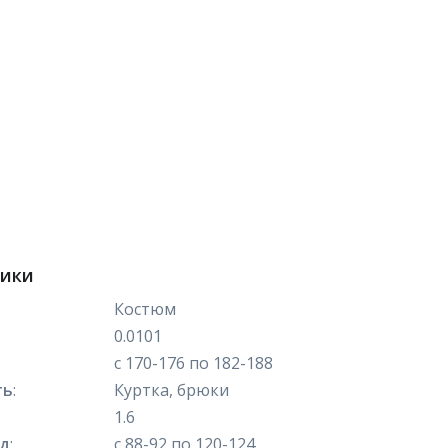
тики
Костюм
0.0101
с 170-176 по 182-188
ть
:
Куртка, брюки
1.6
яд
:
с 88-92 по 120-124