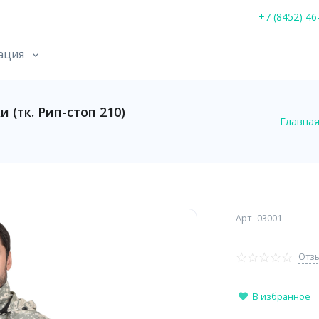
+7 (8452) 46
ация
(тк. Рип-стоп 210)
Главна
Арт
03001
Отзы
В избранное