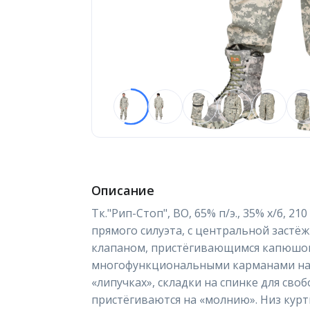
Описание
Тк."Рип-Стоп", ВО, 65% п/э., 35% х/б, 21
прямого силуэта, с центральной заст
клапаном, пристёгивающимся капюшо
многофункциональными карманами на 
«липучках», складки на спинке для сво
пристёгиваются на «молнию». Низ курт