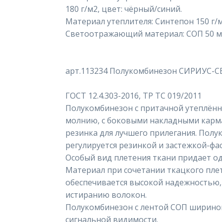
180 г/м2, цвет: чёрный/синий.
Материал утеплителя: Синтепон 150 г/м2
Светоотражающий материал: СОП 50 
арт.113234 Полукомбинезон СИРИУС-С
ГОСТ 12.4.303-2016, ТР ТС 019/2011
Полукомбинезон с притачной утеплённо
молнию, с боковыми накладными карма
резинка для лучшего прилегания. Полу
регулируется резинкой и застежкой-фа
Особый вид плетения ткани придает од
Материал при сочетании ткацкого пле
обеспечивается высокой надежностью
истиранию волокон.
Полукомбинезон с лентой СОП ширино
сигнальной видимости.