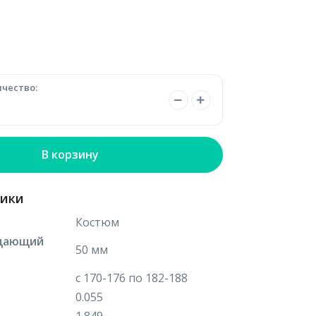
чество:
В корзину
тики
Костюм
щающий
50 мм
с 170-176 по 182-188
0.055