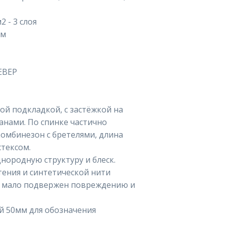
 - 3 слоя
мм
ЕВЕР
й подкладкой, с застёжкой на
нами. По спинке частично
комбинезон с бретелями, длина
стексом.
нородную структуру и блеск.
тения и синтетической нити
, мало подвержен повреждению и
й 50мм для обозначения