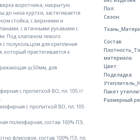
Вес изделия
:
верха воротника, накрытую
Пол
:
 до низа куртки, застегивается
Сезон
:
ком стойка, с верхними и
анами, с втачными рукавами с
Ткань_Матери
. Под клапаном левого
Состав
:
я с полукольцом для крепления
Плотность_Т
, который пристегивается к
материала
:
.
Цвет
:
тражающая ш.50мм, для
Подкладка
:
Утеплитель_
ирная с пропиткой ВО, пл. 105 г/
Пакет утепли
.
Размерный р
иэфирная с пропиткой ВО, пл. 105
ая полиэфирная, состав 100% ПЭ,
тно флисовое, состав 100% ПЭ, пл.