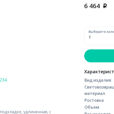
6 464
p
Выберите коли
Характерис
3234
.
Вид изделия
:
Световозвра
материал
:
Ростовка
:
Объем
:
подкладке, удлиненная, с