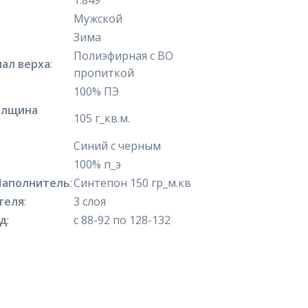
1.849
Мужской
Зима
Полиэфирная с ВО
ал верха
:
пропиткой
100% ПЭ
олщина
105 г_кв.м.
Синий с черным
100% п_э
Наполнитель
:
Синтепон 150 гр_м.кв
теля
:
3 слоя
яд
:
с 88-92 по 128-132