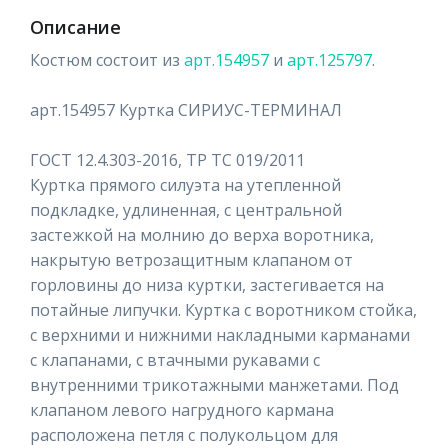
Описание
Костюм состоит из
арт.154957
и
арт.125797
.
арт.154957 Куртка СИРИУС-ТЕРМИНАЛ
ГОСТ 12.4.303-2016, ТР ТС 019/2011
Куртка прямого силуэта на утепленной
подкладке, удлиненная, с центральной
застежкой на молнию до верха воротника,
накрытую ветрозащитным клапаном от
горловины до низа куртки, застегивается на
потайные липучки. Куртка с воротником стойка,
с верхними и нижними накладными карманами
с клапанами, с втачными рукавами с
внутренними трикотажными манжетами. Под
клапаном левого нагрудного кармана
расположена петля с полукольцом для