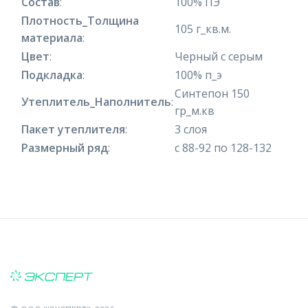
Состав
:
100% ПЭ
Плотность_Толщина
105 г_кв.м.
материала
:
Цвет
:
Черный с серым
Подкладка
:
100% п_э
Синтепон 150
Утеплитель_Наполнитель
:
гр_м.кв
Пакет утеплителя
:
3 слоя
Размерный ряд
:
с 88-92 по 128-132