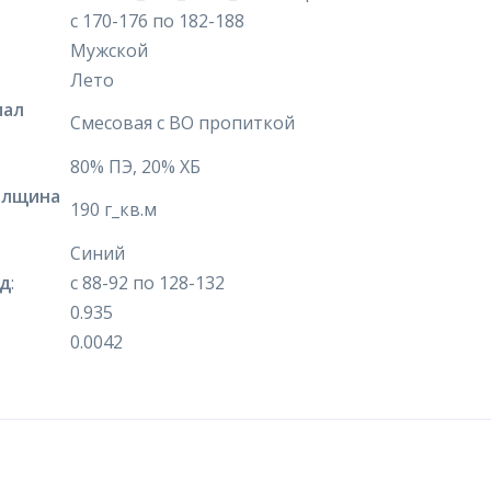
с 170-176 по 182-188
Мужской
Лето
иал
Смесовая с ВО пропиткой
80% ПЭ, 20% ХБ
олщина
190 г_кв.м
Синий
яд
:
с 88-92 по 128-132
0.935
0.0042