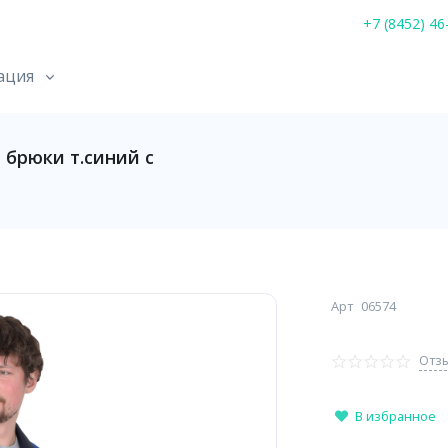
+7 (8452) 46
ация
брюки т.синий с
Арт
06574
Отзы
В избранное