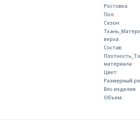
Ростовка
:
Пол
:
Сезон
:
Ткань_Матер
верха
:
Состав
:
Плотность_Т
материала
:
Цвет
:
Размерный р
Вес изделия
:
Объем
: