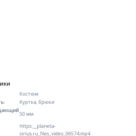
тики
Костюм
ть
:
Куртка, брюки
щающий
50 мм
https:__planeta-
sirius.ru_files_video_06574.mp4