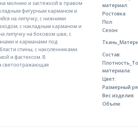
 на молнию и застёжкой в правом
материал
:
акладным фигурным карманом и
Ростовка
:
йся на липучку, с нижними
Пол
:
входом, с накладным карманом и
Сезон
:
а липучку на боковом шве, с
анами и карманами под
Ткань_Матери
бласти спины, с наколенниками.
Состав
:
мой и фастексом. В
Плотность_Т
а светоотражающая
материала
:
Цвет
:
Размерный р
Вес изделия
:
Объем
: