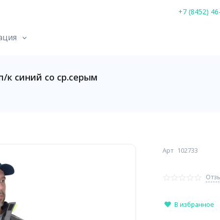
+7 (8452) 46
ация
/к синий со ср.серым
Арт
102733
Отзы
В избранное