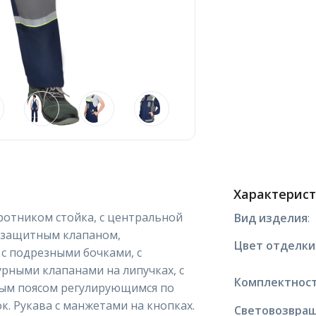
Характерис
оротником стойка, с центральной
Вид изделия
:
озащитным клапаном,
Цвет отделки
 с подрезными бочками, с
рными клапанами на липучках, с
Комплектнос
ным поясом регулирующимся по
. Рукава с манжетами на кнопках.
Световозвра