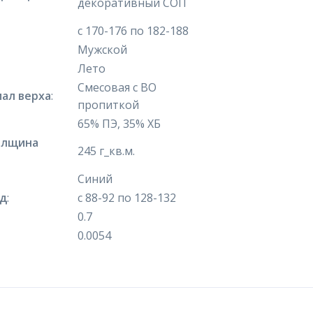
декоративный СОП
с 170-176 по 182-188
Мужской
Лето
Смесовая с ВО
ал верха
:
пропиткой
65% ПЭ, 35% ХБ
олщина
245 г_кв.м.
Синий
яд
:
с 88-92 по 128-132
0.7
0.0054