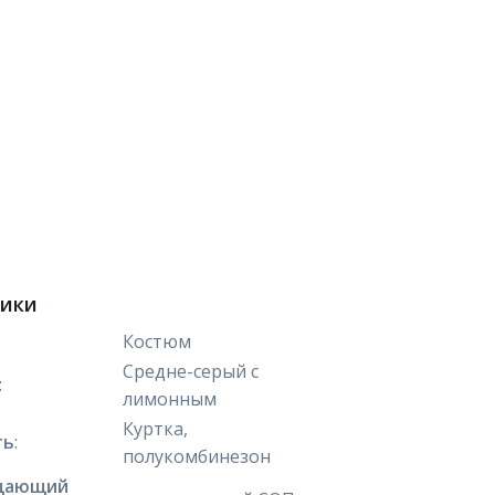
тики
Костюм
Средне-серый с
:
лимонным
Куртка,
ть
:
полукомбинезон
щающий