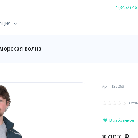
+7 (8452) 46
ация
морская волна
Арт
135263
Отзы
В избранное
8 007