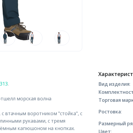
Характерис
2313
.
Вид изделия
:
Комплектнос
фтшелл морская волна
Торговая марк
Ростовка
:
, с втачным воротником "стойка", с
длинными рукавами, с тремя
Размерный р
ъёмным капюшоном на кнопках.
Цвет
: