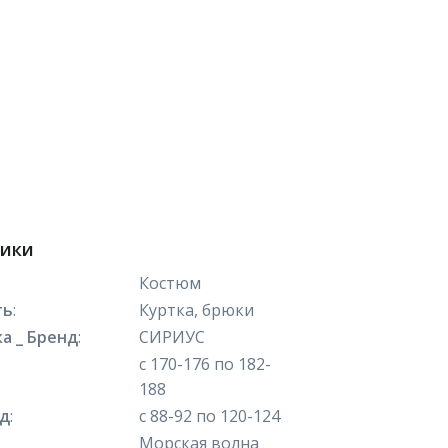
тики
Костюм
ть
:
Куртка, брюки
а _ Бренд
:
СИРИУС
с 170-176 по 182-
188
яд
:
с 88-92 по 120-124
Морская волна