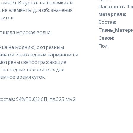
низом. В куртке на полочках и
Плотность_Т
ие элементы для обозначения
материала
:
суток.
Состав
:
Ткань_Матери
тшелл морская волна
Сезон
:
Пол
:
ика на молнию, с отрезным
манами и накладным карманом на
смотрены светоотражающие
 на задних половинках для
ёмное время суток.
остав: 94%ПЭ,6% СП, пл.325 г/м2