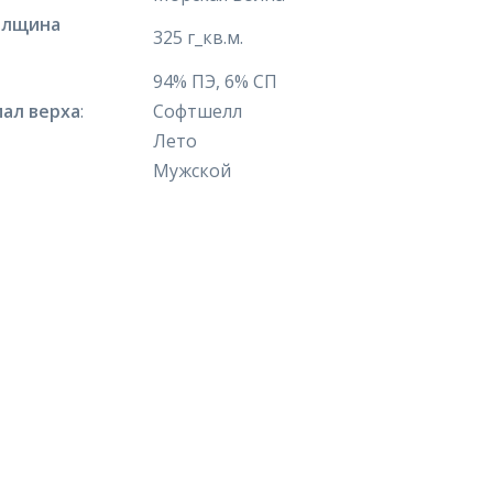
олщина
325 г_кв.м.
94% ПЭ, 6% СП
ал верха
:
Софтшелл
Лето
Мужской