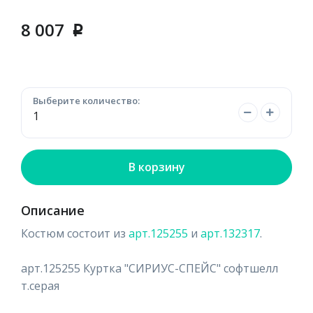
8 007
p
Выберите количество:
В корзину
Описание
Костюм состоит из
арт.125255
и
арт.132317
.
арт.125255 Куртка "СИРИУС-СПЕЙС" софтшелл
т.серая