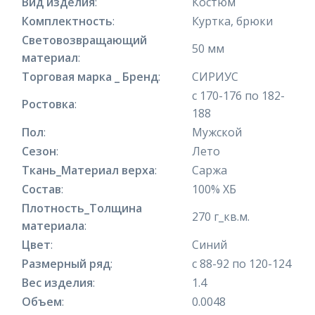
Вид изделия
:
Костюм
Комплектность
:
Куртка, брюки
Световозвращающий
50 мм
материал
:
Торговая марка _ Бренд
:
СИРИУС
с 170-176 по 182-
Ростовка
:
188
Пол
:
Мужской
Сезон
:
Лето
Ткань_Материал верха
:
Саржа
Состав
:
100% ХБ
Плотность_Толщина
270 г_кв.м.
материала
:
Цвет
:
Синий
Размерный ряд
:
с 88-92 по 120-124
Вес изделия
:
1.4
Объем
:
0.0048