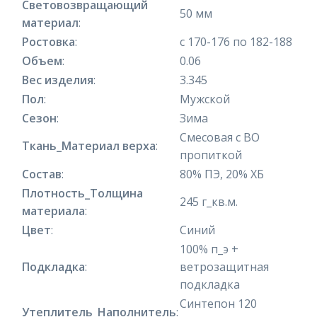
Световозвращающий
50 мм
материал
:
Ростовка
:
с 170-176 по 182-188
Объем
:
0.06
Вес изделия
:
3.345
Пол
:
Мужской
Сезон
:
Зима
Смесовая с ВО
Ткань_Материал верха
:
пропиткой
Состав
:
80% ПЭ, 20% ХБ
Плотность_Толщина
245 г_кв.м.
материала
:
Цвет
:
Синий
100% п_э +
Подкладка
:
ветрозащитная
подкладка
Синтепон 120
Утеплитель_Наполнитель
: