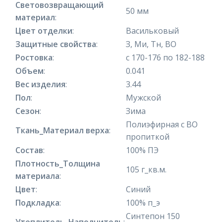
Световозвращающий
50 мм
материал
:
Цвет отделки
:
Васильковый
Защитные свойства
:
З, Ми, Тн, ВО
Ростовка
:
с 170-176 по 182-188
Объем
:
0.041
Вес изделия
:
3.44
Пол
:
Мужской
Сезон
:
Зима
Полиэфирная с ВО
Ткань_Материал верха
:
пропиткой
Состав
:
100% ПЭ
Плотность_Толщина
105 г_кв.м.
материала
:
Цвет
:
Синий
Подкладка
:
100% п_э
Синтепон 150
Утеплитель_Наполнитель
: