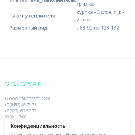
гр_м.кв
куртка - 3 слоя, п_к -
Пакет утеплителя
:
2 слоя
Размерный ряд
:
с 88-92 по 128-132
©
ООО "'ЭКСПЕРТ"
, 2026
+7 (8452) 46-75-71
+7 (927) 157-57-77
09:00 - 17:00
410017, Саратов, Пугачева, 10 к1, оф.23
Конфиденциальность
С целью предоставления наиболее оперативного