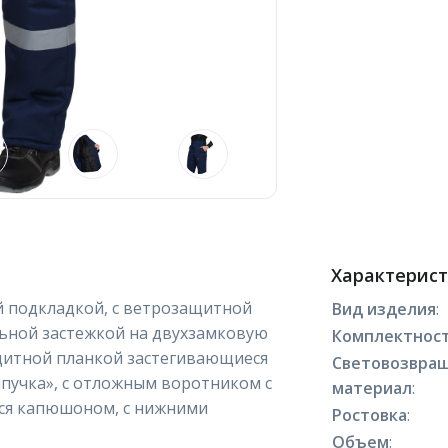
Характерис
й подкладкой, с ветрозащитной
Вид изделия
:
льной застежкой на двухзамковую
Комплектнос
ащитной планкой застегивающиеся
Световозвра
пучка», с отложным воротником с
материал
:
ся капюшоном, с нижними
Ростовка
:
Объем
: