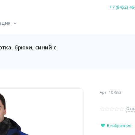
+7 (8452) 46
ация
ка, брюки, синий с
Арт
107893
Отзы
В избранное