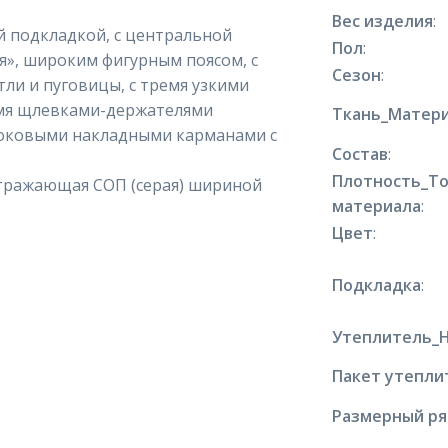
Вес изделия
:
й подкладкой, с центральной
Пол
:
ия», широким фигурным поясом, с
Сезон
:
тли и пуговицы, с тремя узкими
умя щлевками-держателями
Ткань_Матери
 боковыми накладными карманами с
Состав
:
Плотность_Т
отражающая СОП (серая) шириной
материала
:
Цвет
:
Подкладка
:
Утеплитель_
Пакет утепли
Размерный р