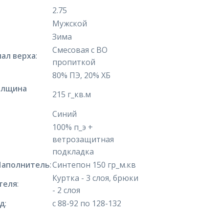
2.75
Мужской
Зима
Смесовая с ВО
ал верха
:
пропиткой
80% ПЭ, 20% ХБ
олщина
215 г_кв.м
Синий
100% п_э +
ветрозащитная
подкладка
Наполнитель
:
Синтепон 150 гр_м.кв
Куртка - 3 слоя, брюки
теля
:
- 2 слоя
яд
:
с 88-92 по 128-132