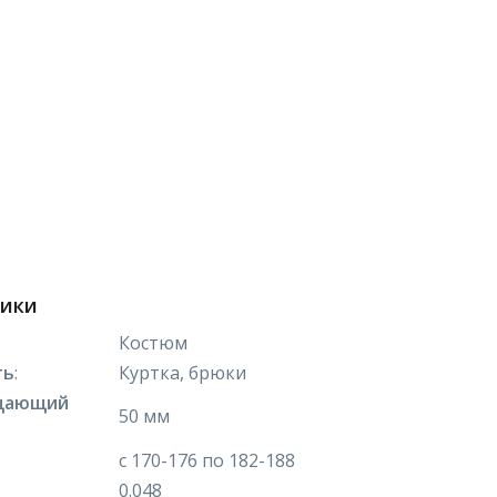
тики
Костюм
ть
:
Куртка, брюки
щающий
50 мм
с 170-176 по 182-188
0.048