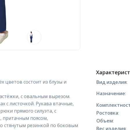
Характерис
х цветов состоит из блузы и
Вид изделия
:
Назначение
:
застёжки, с овальным вырезом.
 с листочкой. Рукава втачные,
Комплектнос
рюки прямого силуэта, с
Ростовка
:
", притачным поясом,
Объем
:
но стянутым резинкой по боковым
Вес изделия
: