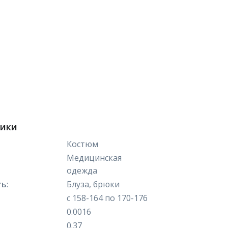
тики
Костюм
Медицинская
одежда
ть
:
Блуза, брюки
с 158-164 по 170-176
0.0016
0.37