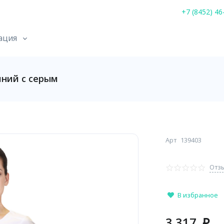
+7 (8452) 46
ация
ний с серым
Арт
139403
Отзы
В избранное
3 317