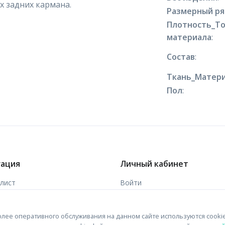
х задних кармана.
Размерный р
Плотность_Т
материала
:
Состав
:
Ткань_Матери
Пол
:
гация
Личный кабинет
-лист
Войти
ы
Зарегистрироваться
лее оперативного обслуживания на данном сайте используются cooki
 связи