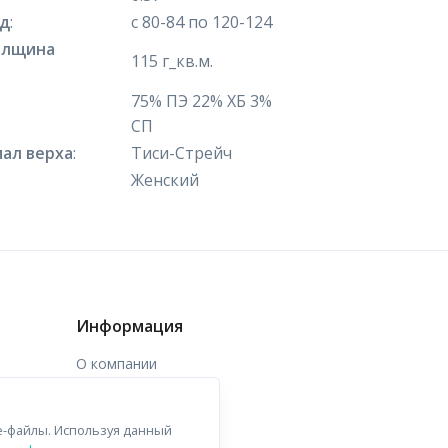
яд
:
с 80-84 по 120-124
олщина
115 г_кв.м.
75% ПЭ 22% ХБ 3%
СП
ал верха
:
Тиси-Стрейч
Женский
Информация
О компании
Доставка
e-файлы. Используя данный
Контакты