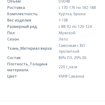
Объем
:
0.0048
Ростовка
:
с 170-176 по 182-188
Комплектность
:
Куртка, брюки
Вес изделия
:
1.138
Размерный ряд
:
с 88-92 по 120-124
Пол
:
Мужской
Сезон
:
Лето
Смесовая с ВО
Ткань_Материал верха
:
пропиткой
Состав
:
80% ПЭ, 20% ХБ
Плотность_Толщина
220 г_кв.м
материала
:
Цвет
:
КМФ Саванна