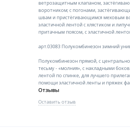
ветрозащитным клапаном, застёгиваю
воротником; с погонами, застёгивающ
швам и пристёгивающимся меховым во
эластичной лентой с хлястиком и липу
притачным поясом, с эластичной лентой
арт.03083 Полукомбинезон зимний ун
Полукомбинезон прямой, с центрально
тесьму - «молния», с накладными боко
лентой по спинке, для лучшего прилега
помощи эластичной ленты и пряжек фа
Отзывы
Оставить отзыв