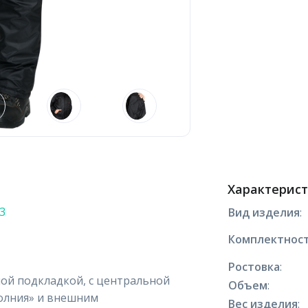
Характерис
3
Вид изделия
:
Комплектнос
Ростовка
:
ной подкладкой, с центральной
Объем
:
олния» и внешним
Вес изделия
: