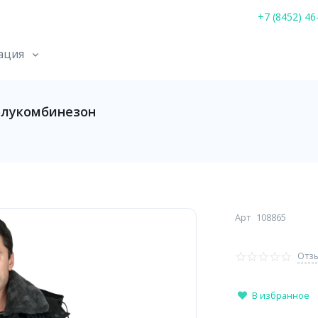
+7 (8452) 46
ация
олукомбинезон
Арт
108865
Отзы
В избранное