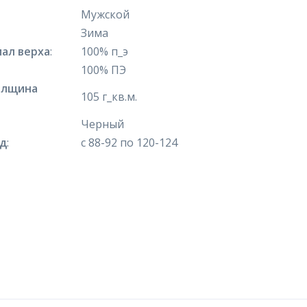
Мужской
Зима
ал верха
:
100% п_э
100% ПЭ
олщина
105 г_кв.м.
Черный
яд
:
с 88-92 по 120-124