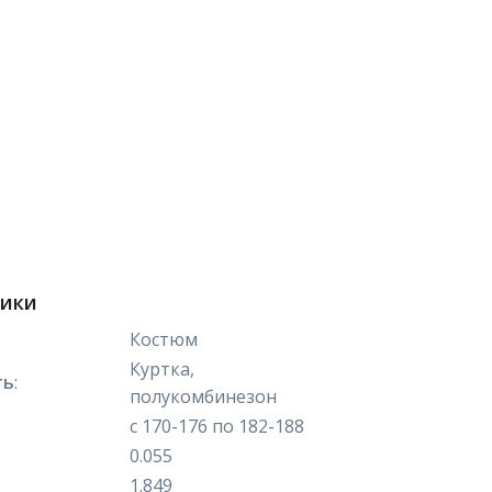
тики
Костюм
Куртка,
ть
:
полукомбинезон
с 170-176 по 182-188
0.055
1.849