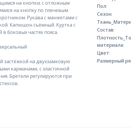
щимся на кнопки; с отложным
Пол
:
имися на кнопку по плечевым
Сезон
:
ротником. Рукава с манжетами с
Ткань_Матери
чкой. Капюшон съёмный. Куртка с
Состав
:
 в боковых частях пояса.
Плотность_Т
материала
:
иверсальный
Цвет
:
Размерный р
й застёжкой на двухзамковую
выми карманами, с эластичной
ния. Бретели регулируются при
стексов.