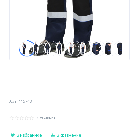
Арт
115748
Отзывы: 0
В избранное
В сравнение