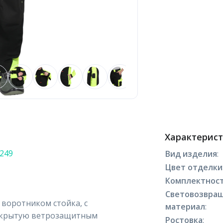
Характерис
5249
Вид изделия
:
Цвет отделки
Комплектнос
Световозвра
с воротником стойка, с
материал
:
накрытую ветрозащитным
Ростовка
: