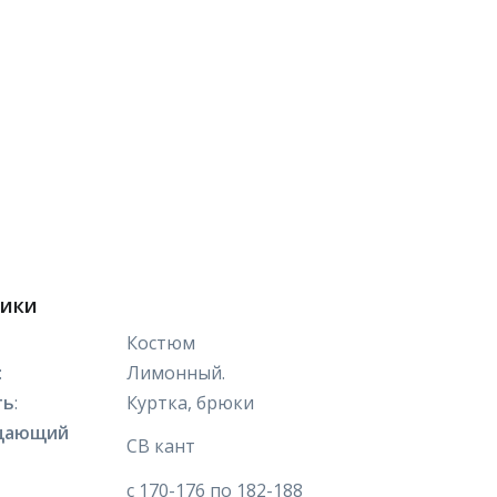
тики
Костюм
:
Лимонный.
ть
:
Куртка, брюки
щающий
СВ кант
с 170-176 по 182-188