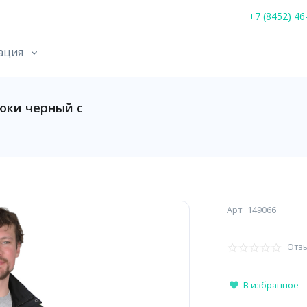
+7 (8452) 46
ация
юки черный с
Арт
149066
Отзы
В избранное