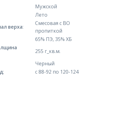
Мужской
Лето
Смесовая с ВО
ал верха
:
пропиткой
65% ПЭ, 35% ХБ
олщина
255 г_кв.м.
Черный
яд
:
с 88-92 по 120-124