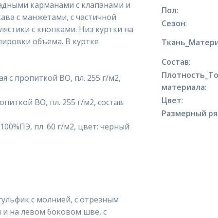
ладными карманами с клапанами и
Пол
:
ава с манжетами, с частичной
Сезон
:
лястики с кнопками. Низ куртки на
улировки объема. В куртке
Ткань_Матери
Состав
:
Плотность_Т
 с пропиткой ВО, пл. 255 г/м2,
материала
:
Цвет
:
питкой ВО, пл. 255 г/м2, состав
Размерный р
00%ПЭ, пл. 60 г/м2, цвет: черный
гульфик с молнией, с отрезным
 и на левом боковом шве, с