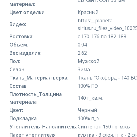
материал
:
Цвет отделки
:
Красный
https:__planeta-
Видео
:
sirius.ru_files_video_100
Ростовка
:
с 170-176 по 182-188
Объем
:
0.04
Вес изделия
:
2.62
Пол
:
Мужской
Сезон
:
Зима
Ткань_Материал верха
:
Ткань "Оксфорд - 140 ВО
Состав
:
100% ПЭ
Плотность_Толщина
140 г_кв.м.
материала
:
Цвет
:
Черный
Подкладка
:
100% п_э
Утеплитель_Наполнитель
:
Синтепон 150 гр_м.кв
Пакет утеплителя
:
куртка - 3 слоя, п_к - 2 с