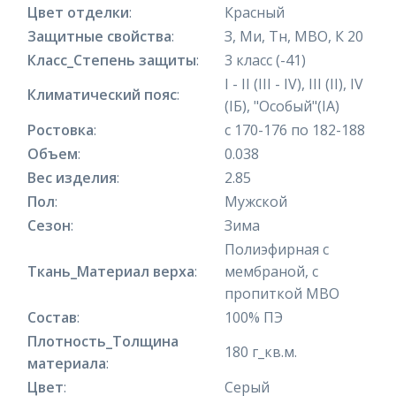
Цвет отделки
:
Красный
Защитные свойства
:
З, Ми, Тн, МВО, К 20
Класс_Степень защиты
:
3 класс (-41)
I - II (III - IV), III (II), IV
Климатический пояс
:
(IБ), "Особый"(IA)
Ростовка
:
с 170-176 по 182-188
Объем
:
0.038
Вес изделия
:
2.85
Пол
:
Мужской
Сезон
:
Зима
Полиэфирная с
Ткань_Материал верха
:
мембраной, с
пропиткой МВО
Состав
:
100% ПЭ
Плотность_Толщина
180 г_кв.м.
материала
:
Цвет
:
Серый