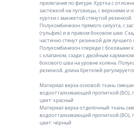
прилегания по фигуре. Куртка с отлож
застёжкой на пуговицы, с верхними и 
куртки с манжетой стянутой резинкой.
Полукомбинезон прямого силуэта, с за
(гульфик) и в правом боковом шве. Сз
частично стянут резинкой для лучшего 
Полукомбинезон спереди с боковыми 
с клапаном, сзади с двойным карманом
бокового шва на уровне колена. Полук
резинкой, длина бретелей регулируетс
Материал верха основой: ткань смешан
водоотталкивающей пропиткой (ВО), пл.
цвет: красный
Материал верха отделочный: ткань см
водоотталкивающей пропиткой (ВО), пл.
цвет: чёрный