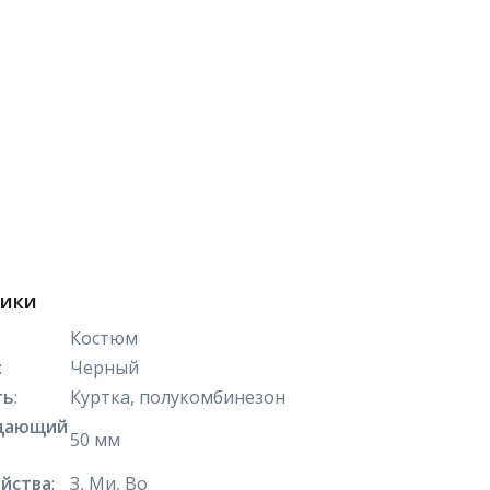
тики
Костюм
:
Черный
ть
:
Куртка, полукомбинезон
щающий
50 мм
йства
:
З, Ми, Во