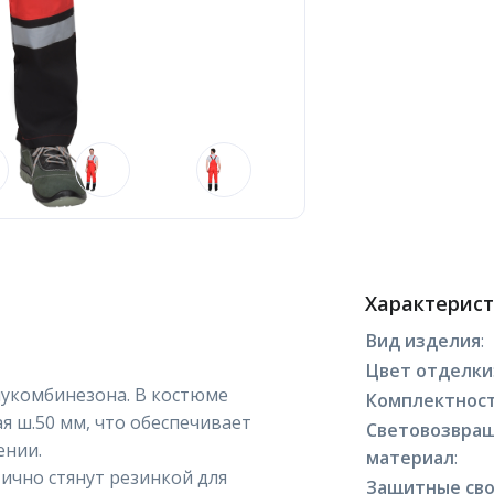
Характерис
Вид изделия
:
Цвет отделки
лукомбинезона. В костюме
Комплектнос
 ш.50 мм, что обеспечивает
Световозвра
ении.
материал
:
тично стянут резинкой для
Защитные сво