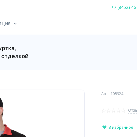
+7 (8452) 46
ация
ртка,
й отделкой
Арт
108924
Отзы
В избранное