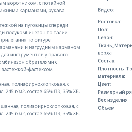
ным воротником, с потайной
Видео
:
нижними карманами, рукава
Ростовка
:
стежкой на пуговицы спереди
Пол
:
ади полукомбинезон по талии
Сезон
:
прилегания по фигуре.
Ткань_Матер
карманами и нагрудным карманом
верха
:
 для инструментов у правого
Состав
:
омбинезон с бретелями с
Плотность_Т
я застежкой-фастексом.
материала
:
ная, полиэфирнохлопковая, с
Цвет
:
 245 г/м2, состав 65% ПЭ, 35% ХБ,
Размерный р
Вес изделия
:
ешанная, полиэфирнохлопковая, с
Объем
:
 245 г/м2, состав 65% ПЭ, 35% ХБ,