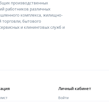
общих производственных
вий работников различных
шленного комплекса, жилищно-
й торговли, бытового
 сервисных и клининговых служб и
гация
Личный кабинет
-лист
Войти
ы
Зарегистрироваться