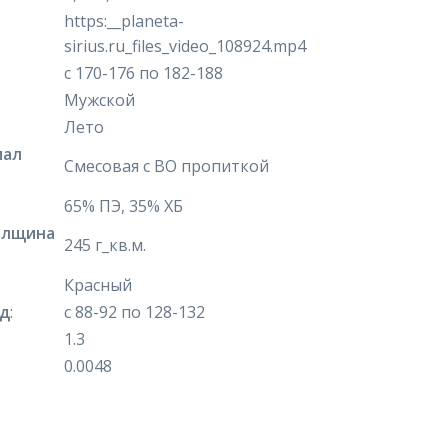
https:__planeta-
sirius.ru_files_video_108924.mp4
с 170-176 по 182-188
Мужской
Лето
иал
Смесовая с ВО пропиткой
65% ПЭ, 35% ХБ
олщина
245 г_кв.м.
Красный
яд
:
с 88-92 по 128-132
1.3
0.0048