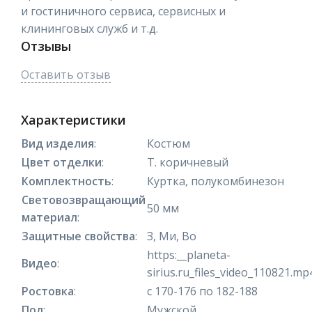
и гостиничного сервиса, сервисных и
клининговых служб и т.д.
Отзывы
Оставить отзыв
Характеристики
Вид изделия
:
Костюм
Цвет отделки
:
Т. коричневый
Комплектность
:
Куртка, полукомбинезон
Световозвращающий
50 мм
материал
:
Защитные свойства
:
З, Ми, Во
https:__planeta-
Видео
:
sirius.ru_files_video_110821.mp
Ростовка
:
с 170-176 по 182-188
Пол
:
Мужской