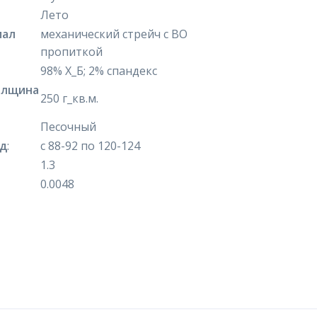
Лето
иал
механический стрейч с ВО
пропиткой
98% Х_Б; 2% спандекс
олщина
250 г_кв.м.
Песочный
яд
:
с 88-92 по 120-124
1.3
0.0048