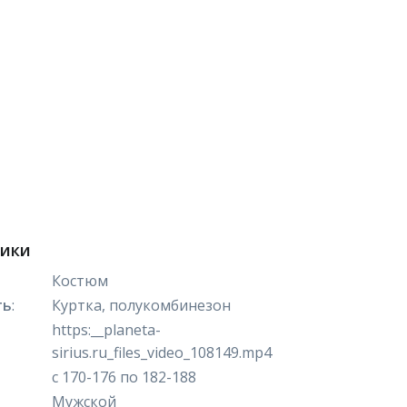
тики
Костюм
ть
:
Куртка, полукомбинезон
https:__planeta-
sirius.ru_files_video_108149.mp4
с 170-176 по 182-188
Мужской