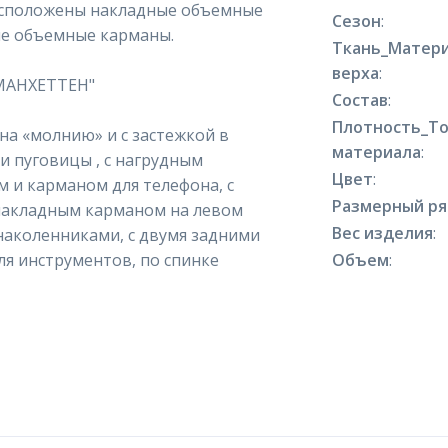
расположены накладные объемные
Сезон
:
ие объемные карманы.
Ткань_Матер
верха
:
-МАНХЕТТЕН"
Состав
:
Плотность_Т
на «молнию» и с застежкой в
материала
:
и пуговицы , с нагрудным
Цвет
:
и карманом для телефона, с
Размерный р
накладным карманом на левом
Вес изделия
:
 наколенниками, с двумя задними
ля инструментов, по спинке
Объем
: