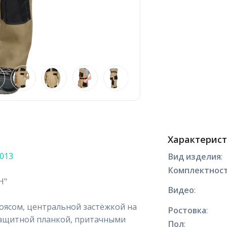
Характерис
4013
Вид изделия
:
Комплектнос
Н"
Видео
:
поясом, центральной застёжкой на
Ростовка
:
защитной планкой, притачными
Пол
: