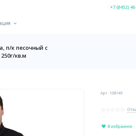
+7 (8452) 46
ация
 п/к песочный с
 250г/кв.м
Арт
108149
Отзы
В избранное