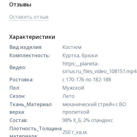
Отзывы
Оставить отзыв
Характеристики
Вид изделия
:
Костюм
Комплектность
:
Куртка, брюки
https:__planeta-
Видео
:
sirius.ru_files_video_108151.mp4
Ростовка
:
с 170-176 по 182-188
Пол
:
Мужской
Сезон
:
Лето
Ткань_Материал
механический стрейч с ВО
верха
:
пропиткой
Состав
:
98% Х_Б; 2% спандекс
Плотность_Толщина
250 г_кв.м.
материала
: