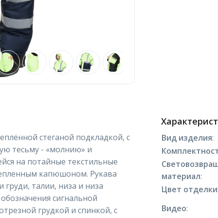
Характерис
теплённой стеганой подкладкой, с
Вид изделия
:
ую тесьму - «молнию» и
Комплектнос
йся на потайные текстильные
Световозвра
утепленным капюшоном. Рукава
материал
:
 груди, талии, низа и низа
Цвет отделки
 обозначения сигнальной
Видео
:
отрезной грудкой и спинкой, с