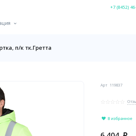
+7 (8452) 46
ация
ка, п/к тк.Гретта
Арт
119837
Отзы
В избранное
6 404