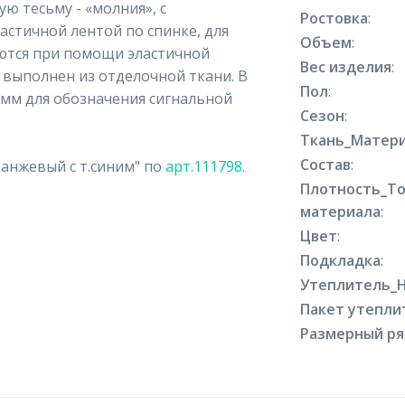
ю тесьму - «молния», с
Ростовка
:
стичной лентой по спинке, для
Объем
:
уются при помощи эластичной
Вес изделия
:
я выполнен из отделочной ткани. В
Пол
:
 мм для обозначения сигнальной
Сезон
:
Ткань_Матери
Состав
:
анжевый с т.синим" по
арт.111798
.
Плотность_Т
материала
:
Цвет
:
Подкладка
:
Утеплитель_
Пакет утепли
Размерный р