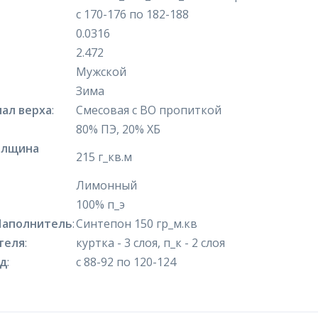
с 170-176 по 182-188
0.0316
2.472
Мужской
Зима
ал верха
:
Смесовая с ВО пропиткой
80% ПЭ, 20% ХБ
олщина
215 г_кв.м
Лимонный
100% п_э
Наполнитель
:
Синтепон 150 гр_м.кв
теля
:
куртка - 3 слоя, п_к - 2 слоя
яд
:
с 88-92 по 120-124