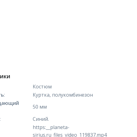
тики
Костюм
ть
:
Куртка, полукомбинезон
щающий
50 мм
:
Синий.
https:__planeta-
sirius.ru_files_video_119837.mp4