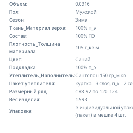
Объем
:
0.0316
Пол
:
Мужской
Сезон
:
Зима
Ткань_Материал верха
:
100% п_э
Состав
:
100% ПЭ
Плотность_Толщина
105 г_кв.м.
материала
:
Цвет
:
Синий
Подкладка
:
100% п_э
Утеплитель_Наполнитель
:
Синтепон 150 гр_м.кв
Пакет утеплителя
:
куртка - 3 слоя, п_к - 2 с
Размерный ряд
:
с 88-92 по 120-124
Вес изделия
:
1.993
в индивидуальной упак
Упаковка
:
(пакет) в мешке 4 шт.