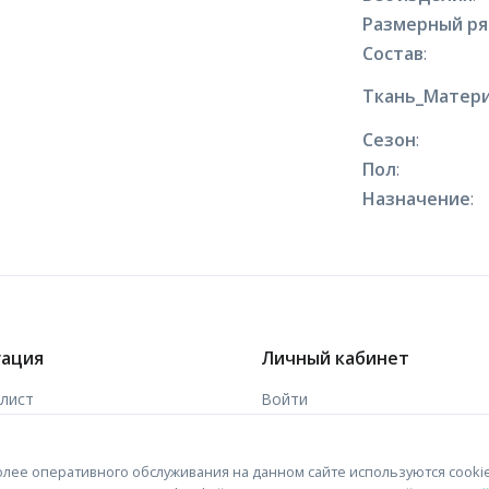
Размерный р
Состав
:
Ткань_Матери
Сезон
:
Пол
:
Назначение
:
гация
Личный кабинет
-лист
Войти
ы
Зарегистрироваться
лее оперативного обслуживания на данном сайте используются cooki
 связи