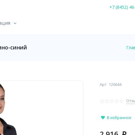
+7 (8452) 46
ация
мно-синий
Гла
Арт
126644
Отзы
В избранное
2 916