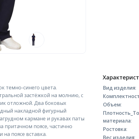
Характерис
юк темно-синего цвета.
Вид изделия
:
тральной застёжкой на молнию, с
Комплектнос
ик отложной. Два боковых
Объем
:
удный накладной фигурный
Плотность_Т
нагрудном кармане и рукавах паты
материала
:
на притачном поясе, частично
Ростовка
:
и на поясе вставка.
Вес изделия
: