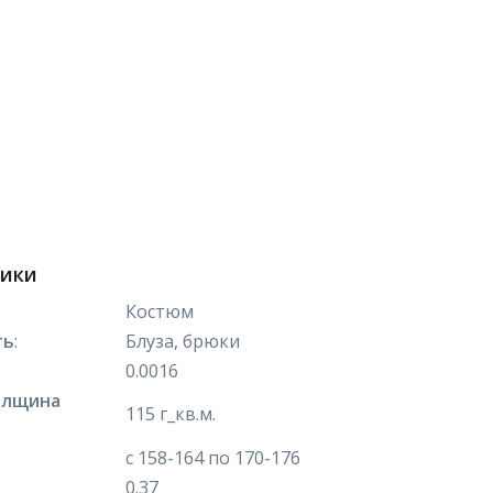
тики
Костюм
ть
:
Блуза, брюки
0.0016
олщина
115 г_кв.м.
с 158-164 по 170-176
0.37