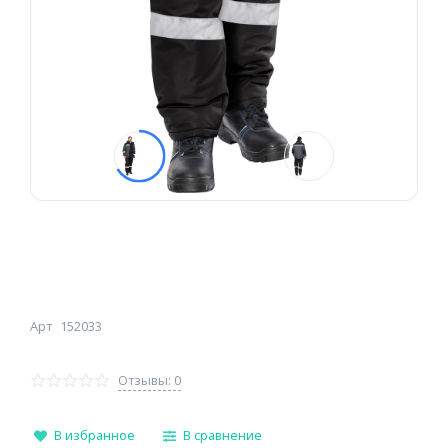
Арт
152033
Отзывы: 0
В избранное
В сравнение