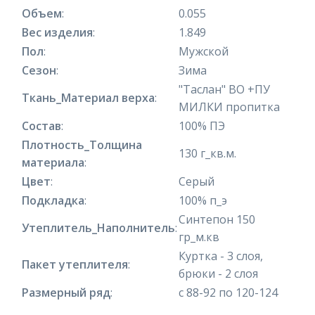
Объем
:
0.055
Вес изделия
:
1.849
Пол
:
Мужской
Сезон
:
Зима
"Таслан" ВО +ПУ
Ткань_Материал верха
:
МИЛКИ пропитка
Состав
:
100% ПЭ
Плотность_Толщина
130 г_кв.м.
материала
:
Цвет
:
Серый
Подкладка
:
100% п_э
Синтепон 150
Утеплитель_Наполнитель
:
гр_м.кв
Куртка - 3 слоя,
Пакет утеплителя
:
брюки - 2 слоя
Размерный ряд
:
с 88-92 по 120-124