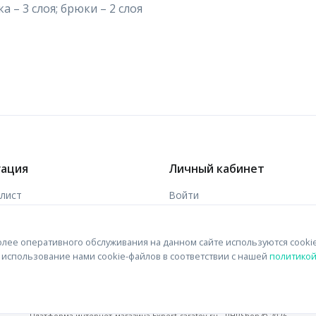
 – 3 слоя; брюки – 2 слоя
гация
Личный кабинет
-лист
Войти
ы
Зарегистрироваться
лее оперативного обслуживания на данном сайте используются cooki
 связи
на использование нами cookie-файлов в соответствии с нашей
политико
Платформа интернет-магазина
Expert-saratov.ru - PHPShop © 2026