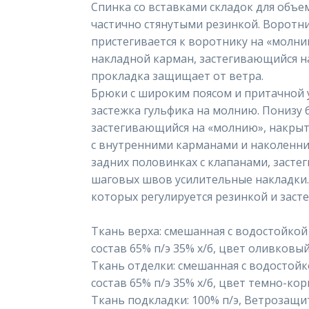
Спинка со вставками складок для объе
частично стянутыми резинкой. Воротн
пристегивается к воротнику на «молни
накладной карман, застегивающийся н
прокладка защищает от ветра.
Брюки с широким поясом и притачной 
застежка гульфика на молнию. Понизу 
застегивающийся на «молнию», накры
с внутренними карманами и наколенн
задних половинках с клапанами, засте
шаговых швов усилительные накладки.
которых регулируется резинкой и заст
Ткань верха: смешанная с водостойкой 
состав 65% п/э 35% х/б, цвет оливковы
Ткань отделки: смешанная с водостойко
состав 65% п/э 35% х/б, цвет темно-ко
Ткань подкладки: 100% п/э, Ветрозащи