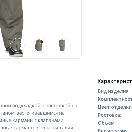
Характерис
Вид изделия
:
Комплектнос
нной подкладкой, с застёжкой на
Цвет отделки
аном, застёгивавшимся на
Ростовка
:
мные карманы с клапанами,
Объем
:
зные карманы в области талии.
Вес изделия
: