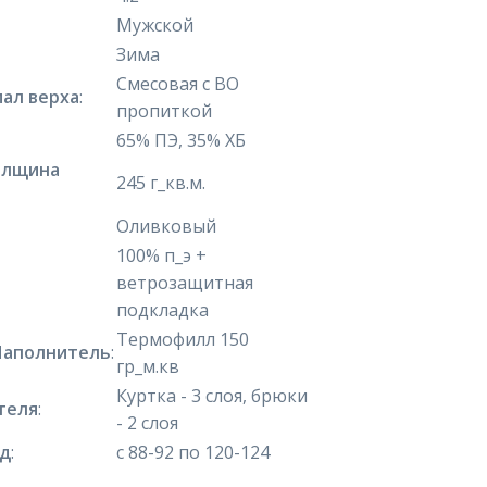
Мужской
Зима
Смесовая с ВО
ал верха
:
пропиткой
65% ПЭ, 35% ХБ
олщина
245 г_кв.м.
Оливковый
100% п_э +
ветрозащитная
подкладка
Термофилл 150
Наполнитель
:
гр_м.кв
Куртка - 3 слоя, брюки
теля
:
- 2 слоя
яд
:
с 88-92 по 120-124