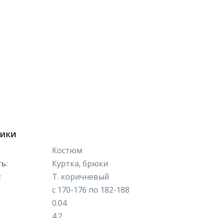
тики
Костюм
ть
:
Куртка, брюки
:
Т. коричневый
с 170-176 по 182-188
0.04
4.2