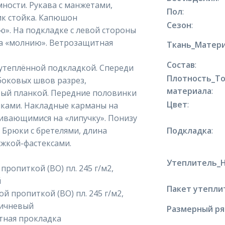
мности. Рукава с манжетами,
Пол
:
ик стойка. Капюшон
Сезон
:
ю». На подкладке с левой стороны
а «молнию». Ветрозащитная
Ткань_Матери
Состав
:
утеплённой подкладкой. Спереди
Плотность_Т
боковых швов разрез,
материала
:
тый планкой. Передние половинки
Цвет
:
иками. Накладные карманы на
гивающимися на «липучку». Понизу
 Брюки с бретелями, длина
Подкладка
:
ежкой-фастексами.
Утеплитель_
пропиткой (ВО) пл. 245 г/м2,
й
Пакет утепли
й пропиткой (ВО) пл. 245 г/м2,
ричневый
Размерный р
тная прокладка