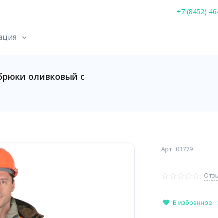
+7 (8452) 46
ация
брюки оливковый с
Арт
03779
Отзы
В избранное