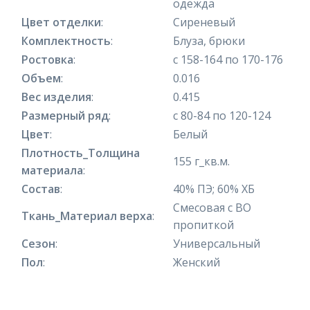
одежда
Цвет отделки
:
Сиреневый
Комплектность
:
Блуза, брюки
Ростовка
:
с 158-164 по 170-176
Объем
:
0.016
Вес изделия
:
0.415
Размерный ряд
:
с 80-84 по 120-124
Цвет
:
Белый
Плотность_Толщина
155 г_кв.м.
материала
:
Состав
:
40% ПЭ; 60% ХБ
Смесовая с ВО
Ткань_Материал верха
:
пропиткой
Сезон
:
Универсальный
Пол
:
Женский