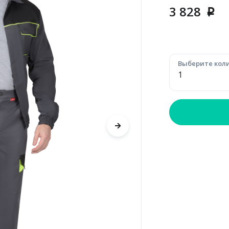
3 828
p
Выберите коли