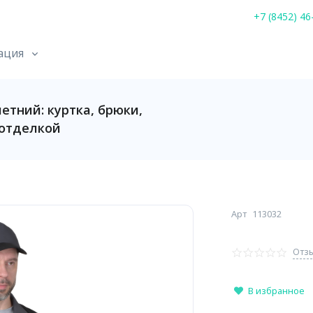
+7 (8452) 46
ация
тний: куртка, брюки,
 отделкой
Арт
113032
Отзы
В избранное