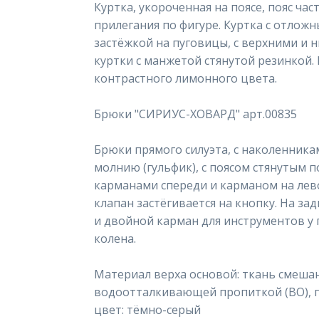
Куртка, укороченная на поясе, пояс час
прилегания по фигуре. Куртка с отлож
застёжкой на пуговицы, с верхними и 
куртки с манжетой стянутой резинкой.
контрастного лимонного цвета.
Брюки "СИРИУС-ХОВАРД" арт.00835
Брюки прямого силуэта, с наколенникам
молнию (гульфик), с поясом стянутым 
карманами спереди и карманом на лев
клапан застёгивается на кнопку. На з
и двойной карман для инструментов у 
колена.
Материал верха основой: ткань смешан
водоотталкивающей пропиткой (ВО), пл.
цвет: тёмно-серый