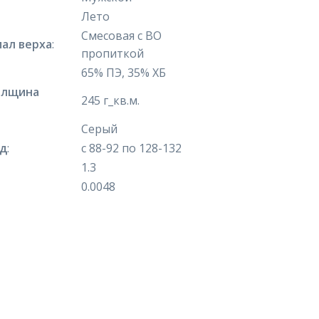
Лето
Смесовая с ВО
ал верха
:
пропиткой
65% ПЭ, 35% ХБ
олщина
245 г_кв.м.
Серый
яд
:
с 88-92 по 128-132
1.3
0.0048