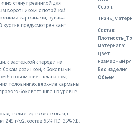
тично стянут резинкой для
Сезон
:
ным воротником, с потайной
нижними карманами, рукава
Ткань_Матери
 В куртке предусмотрен кант
Состав
:
Плотность_Т
материала
:
Цвет
:
Размерный р
и, с застежкой спереди на
по бокам резинкой, с боковыми
Вес изделия
:
ом боковом шве с клапаном,
Объем
:
адних половинках верхние карманы
правого бокового шва на уровне
ная, полиэфирнохлопковая, с
 245 г/м2, состав 65% ПЭ, 35% ХБ,