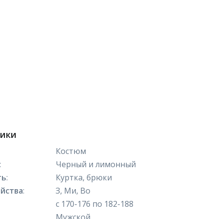
тики
Костюм
:
Черный и лимонный
ть
:
Куртка, брюки
йства
:
З, Ми, Во
с 170-176 по 182-188
Мужской