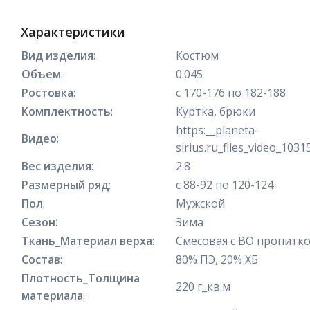
Характеристики
Вид изделия
:
Костюм
Объем
:
0.045
Ростовка
:
с 170-176 по 182-188
Комплектность
:
Куртка, брюки
https:__planeta-
Видео
:
sirius.ru_files_video_103
Вес изделия
:
2.8
Размерный ряд
:
с 88-92 по 120-124
Пол
:
Мужской
Сезон
:
Зима
Ткань_Материал верха
:
Смесовая с ВО пропитк
Состав
:
80% ПЭ, 20% ХБ
Плотность_Толщина
220 г_кв.м
материала
: