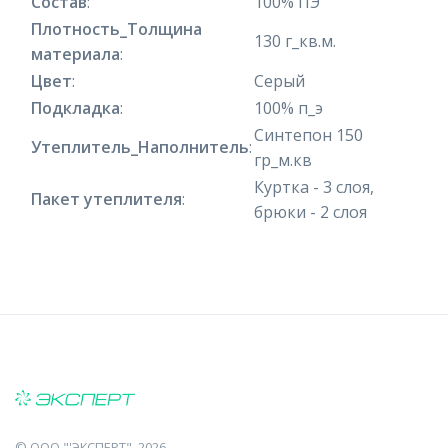
Состав
:
100% ПЭ
Плотность_Толщина
130 г_кв.м.
материала
:
Цвет
:
Серый
Подкладка
:
100% п_э
Синтепон 150
Утеплитель_Наполнитель
:
гр_м.кв
Куртка - 3 слоя,
Пакет утеплителя
:
брюки - 2 слоя
©
ООО "'ЭКСПЕРТ"
, 2026