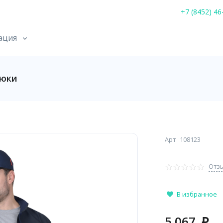
+7 (8452) 46
ация
рюки
Арт
108123
Отзы
В избранное
5 067