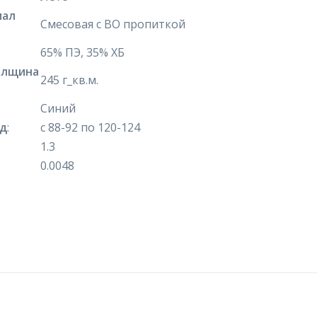
иал
Смесовая с ВО пропиткой
65% ПЭ, 35% ХБ
олщина
245 г_кв.м.
Синий
яд
:
с 88-92 по 120-124
1.3
0.0048