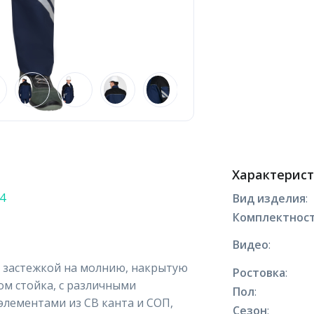
Характерис
4
Вид изделия
:
Комплектнос
Видео
:
й застежкой на молнию, накрытую
Ростовка
:
м стойка, с различными
Пол
:
лементами из СВ канта и СОП,
Сезон
: