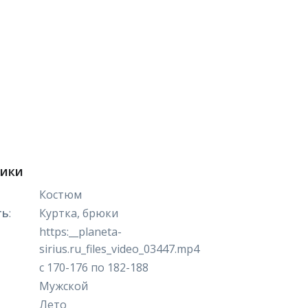
тики
Костюм
ть
:
Куртка, брюки
https:__planeta-
sirius.ru_files_video_03447.mp4
с 170-176 по 182-188
Мужской
Лето