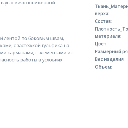
 в условиях пониженной
Ткань_Матер
верха
:
Состав
:
Плотность_Т
материала
:
ой лентой по боковым швам,
Цвет
:
ками, с застежкой гульфика на
Размерный р
ми карманами, с элементами из
Вес изделия
:
асность работы в условиях
Объем
: