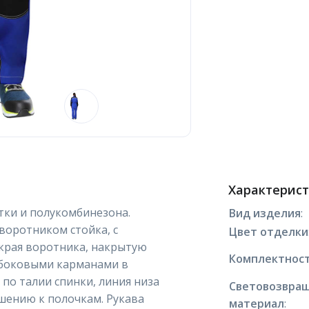
Характерис
тки и полукомбинезона.
Вид изделия
:
 воротником стойка, с
Цвет отделки
края воротника, накрытую
Комплектнос
 боковыми карманами в
 по талии спинки, линия низа
Световозвра
шению к полочкам. Рукава
материал
: