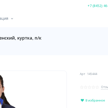
+7 (8452) 46
ация
ский, куртка, п/к
Арт
145444
Отзы
В избранное