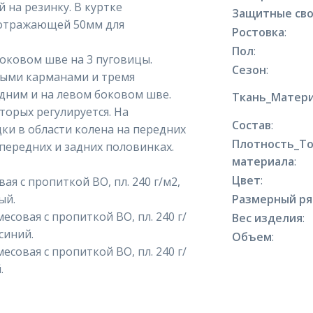
й на резинку. В куртке
Защитные сво
оотражающей 50мм для
Ростовка
:
Пол
:
оковом шве на 3 пуговицы.
Сезон
:
выми карманами и тремя
дним и на левом боковом шве.
Ткань_Матери
торых регулируется. На
Состав
:
ки в области колена на передних
Плотность_Т
передних и задних половинках.
материала
:
Цвет
:
ая с пропиткой ВО, пл. 240 г/м2,
ый.
Размерный р
есовая с пропиткой ВО, пл. 240 г/
Вес изделия
:
синий.
Объем
:
есовая с пропиткой ВО, пл. 240 г/
.