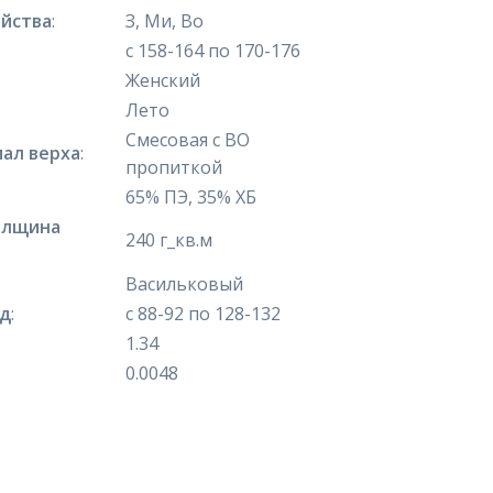
йства
:
З, Ми, Во
с 158-164 по 170-176
Женский
Лето
Смесовая с ВО
ал верха
:
пропиткой
65% ПЭ, 35% ХБ
олщина
240 г_кв.м
Васильковый
яд
:
с 88-92 по 128-132
1.34
0.0048