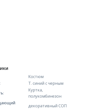
тики
Костюм
:
Т. синий с черным
Куртка,
ть
:
полукомбинезон
щающий
декоративный СОП