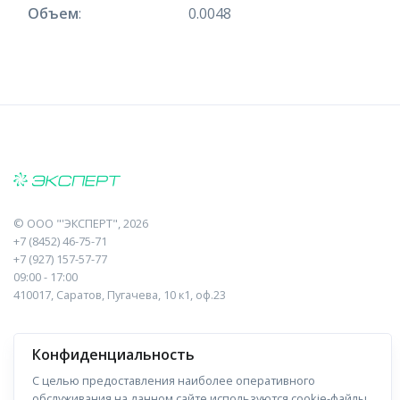
Объем
:
0.0048
©
ООО "'ЭКСПЕРТ"
, 2026
+7 (8452) 46-75-71
+7 (927) 157-57-77
09:00 - 17:00
410017, Саратов, Пугачева, 10 к1, оф.23
Навигация
Информация
Конфиденциальность
Прайс-лист
О компании
С целью предоставления наиболее оперативного
обслуживания на данном сайте используются cookie-файлы.