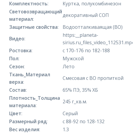
Комплектность
:
Куртка, полукомбинезон
Световозвращающий
декоративный СОП
материал
:
Защитные свойства
:
Водоотталкиваящая (ВО)
https:__planeta-
Видео
:
sirius.ru_files_video_112531.mp
Ростовка
:
с 170-176 по 182-188
Пол
:
Мужской
Сезон
:
Лето
Ткань_Материал
Смесовая с ВО пропиткой
верха
:
Состав
:
65% ПЭ, 35% ХБ
Плотность_Толщина
245 г_кв.м.
материала
:
Цвет
:
Серый
Размерный ряд
:
с 88-92 по 128-132
Вес изделия
:
1.3